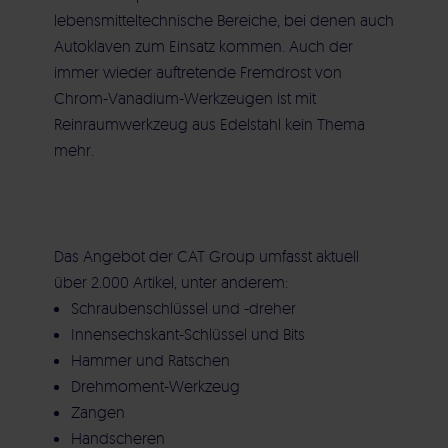
Nebelgenerator
lebensmitteltechnische Bereiche, bei denen auch
Elektrische Gebäudetechnik
Autoklaven zum Einsatz kommen. Auch der
immer wieder auftretende Fremdrost von
Aircleaner Med
Chrom-Vanadium-Werkzeugen ist mit
Heizung | Kälte | Lüftung | Sanitär
Reinraumwerkzeug aus Edelstahl kein Thema
mehr.
Wartung | Instandsetzung | Service
Das Angebot der CAT Group umfasst aktuell
über 2.000 Artikel, unter anderem:
Schraubenschlüssel und -dreher
Innensechskant-Schlüssel und Bits
Hammer und Ratschen
Drehmoment-Werkzeug
Zangen
Handscheren