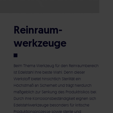
Nachhaltigkeit & Engagement
Beratung & Planung
Übersicht Produkte
CAT Akademie
Qualifizierung & Validierung
Online-Produktkatalog
Karriere
Reinraum­
Kalibrierung
Sonderposten
CAT Blog
werkzeuge
Strömungsvisualisierung
Reinraumausstattung
Service & Kontakt
Beim Thema Werkzeug für den
Reinraumbereich
Reinraumausstattung & Edelstahlprodukte
Reinraumwerkzeuge
ist Edelstahl Ihre beste Wahl. Denn dieser
Impressum
Datenschutz
Werkstoff bietet hinsichtlich Sterilität ein
Bauleitung & Construction Management
Sauerstoffreduzierter Lagerschrank
Höchstmaß an Sicherheit und trägt hierdurch
(CM)
maßgeblich zur Senkung des Produktrisikos bei.
Durch ihre Korrosionsbeständigkeit eignen sich
PDS PHARMA 4.0
Edelstahlwerkzeuge
besonders für kritische
Inbetriebnahme
Produktionsprozesse sowie sterile und