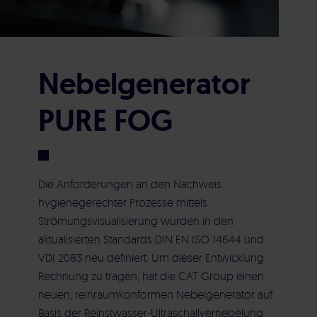
Nachhaltigkeit & Engagement
Beratung & Planung
Übersicht Produkte
CAT Akademie
Qualifizierung & Validierung
Online-Produktkatalog
Karriere
Nebelgenerator
Kalibrierung
Sonderposten
CAT Blog
PURE FOG
Strömungsvisualisierung
Reinraumausstattung
Service & Kontakt
Die Anforderungen an den Nachweis
Reinraumausstattung & Edelstahlprodukte
Reinraumwerkzeuge
hygienegerechter Prozesse mittels
Impressum
Datenschutz
Strömungsvisualisierung wurden in den
Bauleitung & Construction Management
Sauerstoffreduzierter Lagerschrank
aktualisierten Standards DIN EN ISO 14644 und
(CM)
VDI 2083 neu definiert. Um dieser Entwicklung
Rechnung zu tragen, hat die CAT Group einen
PDS PHARMA 4.0
neuen,
reinraumkonformen
Nebelgenerator auf
Inbetriebnahme
Basis der
Reinstwasser-Ultraschallvernebelung