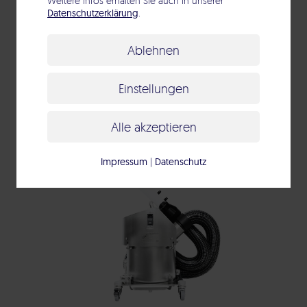
Weitere Infos erhalten Sie auch in unserer
Datenschutzerklärung
.
Ablehnen
Einstellungen
PDS Pharma System 4.0
Alle akzeptieren
Impressum
|
Datenschutz