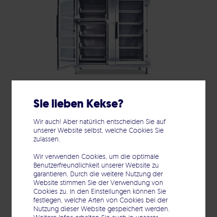
Sie lieben Kekse?
Sauerstoffreduzierter
Lagerschrank
Wir auch! Aber natürlich entscheiden Sie auf
unserer Website selbst, welche Cookies Sie
zulassen.
Wir verwenden Cookies, um die optimale
Benutzerfreundlichkeit unserer Website zu
garantieren. Durch die weitere Nutzung der
Website stimmen Sie der Verwendung von
Cookies zu. In den Einstellungen können Sie
festlegen, welche Arten von Cookies bei der
Nutzung dieser Website gespeichert werden.