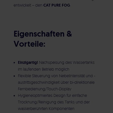
Nebelgenerator
entwickelt – den
CAT PURE FOG
.
Elektrische Gebäudetechnik
Aircleaner Med
Heizung | Kälte | Lüftung | Sanitär
Eigenschaften &
Vorteile:
Wartung | Instandsetzung | Service
Einzigartig!
Nachspeisung des Wassertanks
im laufenden Betrieb möglich
Flexible Steuerung von Nebelintensität und -
austrittsgeschwindigkeit über bi-direktionale
Fernbedienung/Touch-Display
Hygieneoptimiertes Design für einfache
Trocknung/Reinigung des Tanks und der
wasserberührten Komponenten