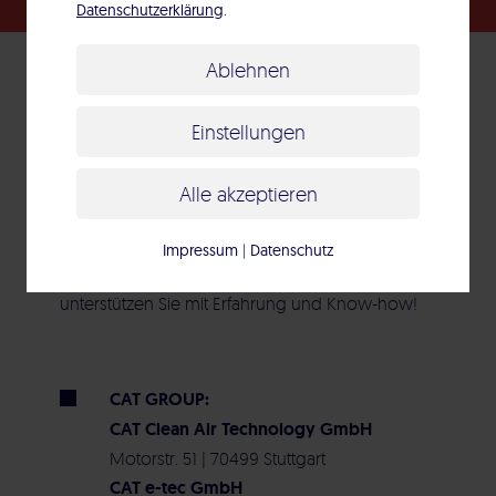
Datenschutzerklärung
.
Ablehnen
Kontakt
Einstellungen
Alle akzeptieren
Sie haben Fragen oder planen ein Projekt?
Impressum
|
Datenschutz
Sprechen Sie uns gern unverbindlich an – wir
unterstützen Sie mit Erfahrung und Know-how!
CAT GROUP:
CAT Clean Air Technology GmbH
Motorstr. 51 | 70499 Stuttgart
CAT e-tec GmbH