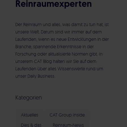
Reinraumexperten
Nebelgenerator
Elektrische Gebäudetechnik
Aircleaner Med
Der
Reinraum
und alles, was damit zu tun hat, ist
Heizung | Kälte | Lüftung | Sanitär
unsere Welt. Darum sind wir immer auf dem
Laufenden, wenn es neue Entwicklungen in der
Branche, spannende Erkenntnisse in der
Wartung | Instandsetzung | Service
Forschung oder aktualisierte Normen gibt. In
unserem CAT Blog halten wir Sie auf dem
Laufenden über alles Wissenswerte rund um
unser Daily Business.
Kategorien
Aktuelles
CAT Group Inside
Dies & das
Reinraum-News